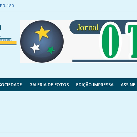
a PR-180
egamento de vinho
ncisco Beltrão se envolve em acidente
é saqueada
 motocicleta após fugir de abordagem policial
SOCIEDADE
GALERIA DE FOTOS
EDIÇÃO IMPRESSA
ASSINE 