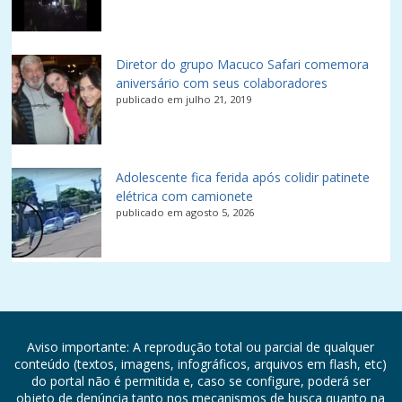
Diretor do grupo Macuco Safari comemora
aniversário com seus colaboradores
publicado em julho 21, 2019
Adolescente fica ferida após colidir patinete
elétrica com camionete
publicado em agosto 5, 2026
Aviso importante: A reprodução total ou parcial de qualquer
conteúdo (textos, imagens, infográficos, arquivos em flash, etc)
do portal não é permitida e, caso se configure, poderá ser
objeto de denúncia tanto nos mecanismos de busca quanto na