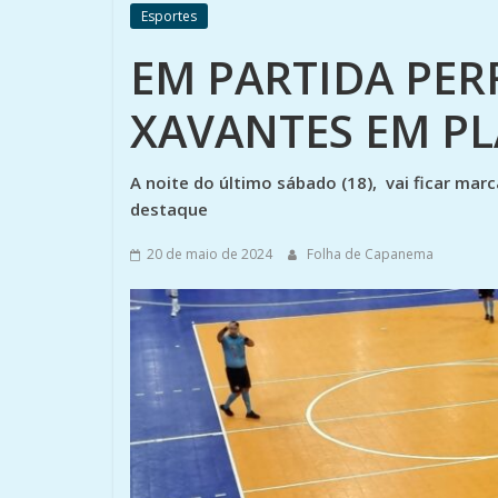
Esportes
EM PARTIDA PER
XAVANTES EM P
A noite do último sábado (18), vai ficar m
destaque
20 de maio de 2024
Folha de Capanema