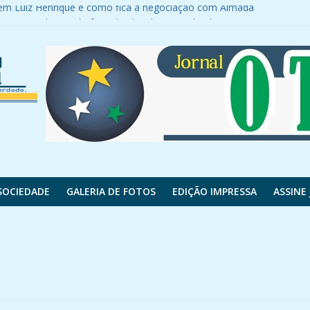
r em Luiz Henrique e como fica a negociação com Almada
 motocicleta após fugir de abordagem policial
a PR-180
es do contrato; veja valores
s feridos
SOCIEDADE
GALERIA DE FOTOS
EDIÇÃO IMPRESSA
ASSINE 