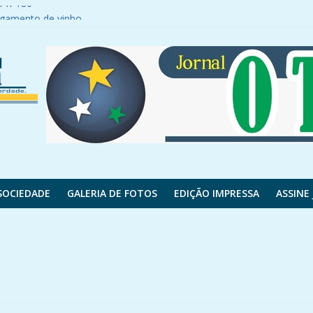
a PR-180
egamento de vinho
ncisco Beltrão se envolve em acidente
é saqueada
 motocicleta após fugir de abordagem policial
SOCIEDADE
GALERIA DE FOTOS
EDIÇÃO IMPRESSA
ASSINE 