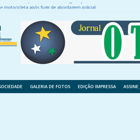
r em Luiz Henrique e como fica a negociação com Almada
 motocicleta após fugir de abordagem policial
a PR-180
es do contrato; veja valores
s feridos
SOCIEDADE
GALERIA DE FOTOS
EDIÇÃO IMPRESSA
ASSINE 