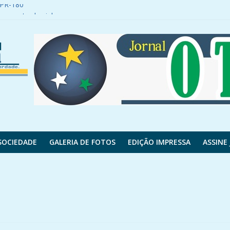
a PR-180
egamento de vinho
ncisco Beltrão se envolve em acidente
é saqueada
 motocicleta após fugir de abordagem policial
SOCIEDADE
GALERIA DE FOTOS
EDIÇÃO IMPRESSA
ASSINE 