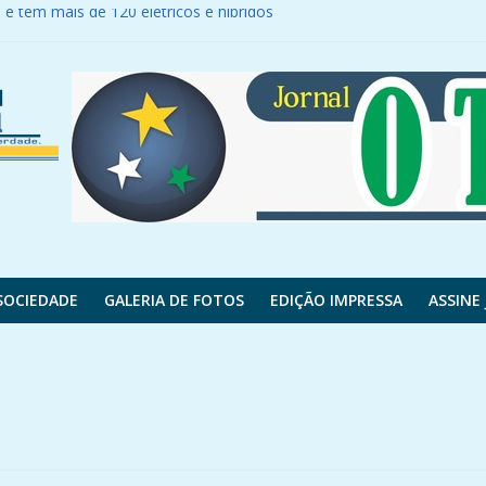
s e tem mais de 120 elétricos e híbridos
a PR-180
es do contrato; veja valores
s feridos
r em Luiz Henrique e como fica a negociação com Almada
SOCIEDADE
GALERIA DE FOTOS
EDIÇÃO IMPRESSA
ASSINE 