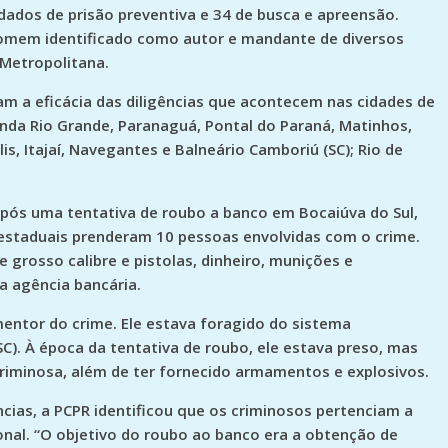
dados de prisão preventiva e 34 de busca e apreensão.
homem identificado como autor e mandante de diversos
 Metropolitana.
m a eficácia das diligências que acontecem nas cidades de
enda Rio Grande, Paranaguá, Pontal do Paraná, Matinhos,
is, Itajaí, Navegantes e Balneário Camboriú (SC); Rio de
 após uma tentativa de roubo a banco em Bocaiúva do Sul,
 estaduais prenderam 10 pessoas envolvidas com o crime.
 grosso calibre e pistolas, dinheiro, munições e
a agência bancária.
mentor do crime. Ele estava foragido do sistema
(SC). À época da tentativa de roubo, ele estava preso, mas
riminosa, além de ter fornecido armamentos e explosivos.
cias, a PCPR identificou que os criminosos pertenciam a
nal. “O objetivo do roubo ao banco era a obtenção de