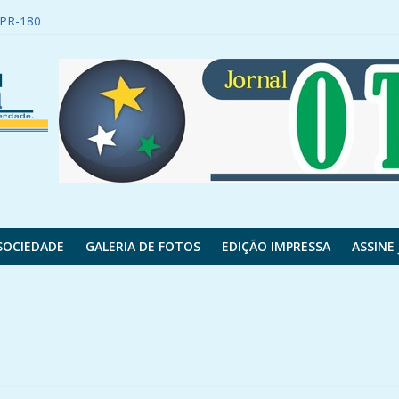
s e tem mais de 120 elétricos e híbridos
a PR-180
es do contrato; veja valores
s feridos
r em Luiz Henrique e como fica a negociação com Almada
SOCIEDADE
GALERIA DE FOTOS
EDIÇÃO IMPRESSA
ASSINE 