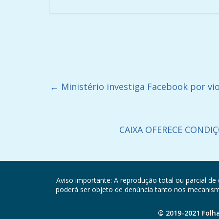
←
Ministério investiga Facebook por vio
CAIXA OFERECE CONDIÇ
Aviso importante: A reprodução total ou parcial de 
poderá ser objeto de denúncia tanto nos mecanismos
© 2019-2021 Folh