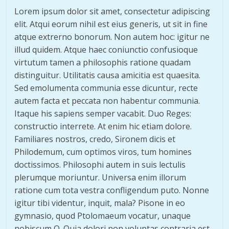
Lorem ipsum dolor sit amet, consectetur adipiscing
elit. Atqui eorum nihil est eius generis, ut sit in fine
atque extrerno bonorum. Non autem hoc: igitur ne
illud quidem. Atque haec coniunctio confusioque
virtutum tamen a philosophis ratione quadam
distinguitur. Utilitatis causa amicitia est quaesita.
Sed emolumenta communia esse dicuntur, recte
autem facta et peccata non habentur communia.
Itaque his sapiens semper vacabit. Duo Reges:
constructio interrete. At enim hic etiam dolore.
Familiares nostros, credo, Sironem dicis et
Philodemum, cum optimos viros, tum homines
doctissimos. Philosophi autem in suis lectulis
plerumque moriuntur. Universa enim illorum
ratione cum tota vestra confligendum puto. Nonne
igitur tibi videntur, inquit, mala? Pisone in eo
gymnasio, quod Ptolomaeum vocatur, unaque
nobiscum Q. Quia dolori non voluptas contraria est,