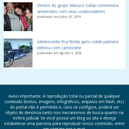
Diretor do grupo Macuco Safari comemora
aniversário com seus colaboradores
publicado em julho 21, 2019
Adolescente fica ferida após colidir patinete
elétrica com camionete
publicado em agosto 5, 2026
Aviso importante: A reprodução total ou parcial de qualquer
conteúdo (textos, imagens, infográficos, arquivos em flash, etc)
do portal não é permitida e, caso se configure, poderá ser
objeto de denúncia tanto nos mecanismos de busca quanto na
esfera judicial. Se você possui um blog ou site e deseja
estabelecer uma parceria para reproduzir nosso conteúdo, entre
em contato por e-mail.