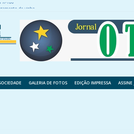
a PR-180
egamento de vinho
ncisco Beltrão se envolve em acidente
é saqueada
 motocicleta após fugir de abordagem policial
SOCIEDADE
GALERIA DE FOTOS
EDIÇÃO IMPRESSA
ASSINE 