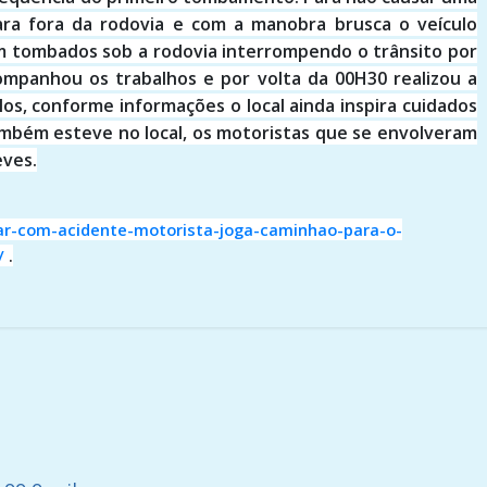
ara fora da rodovia e com a manobra brusca o veículo
am tombados sob a rodovia interrompendo o trânsito por
companhou os trabalhos e por volta da 00H30 realizou a
los, conforme informações o local ainda inspira cuidados
mbém esteve no local, os motoristas que se envolveram
eves.
ar-com-acidente-motorista-joga-caminhao-para-o-
/
.