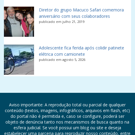
Diretor do grupo Macuco Safari comemora
aniversário com seus colaboradores
publicado em julho 21, 2019
Adolescente fica ferida após colidir patinete
elétrica com camionete
publicado em agosto 5, 2026
Aviso importante: A reprodução total ou parcial de qualquer
conteúdo (textos, imagens, infográficos, arquivos em flash, etc)
do portal não é permitida e, caso se configure, poderá ser
objeto de denúncia tanto nos mecanismos de busca quanto na
esfera judicial. Se você possui um blog ou site e deseja
estabelecer uma parceria para reproduzir nosso conteúdo, entre