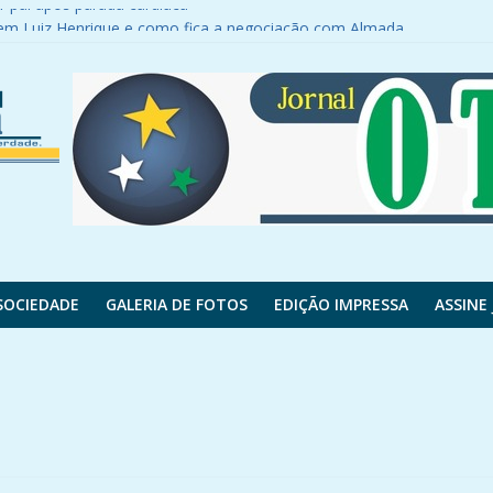
ar pai após parada cardíaca
r em Luiz Henrique e como fica a negociação com Almada
s e tem mais de 120 elétricos e híbridos
ga todas as fotos em rede social
sar rodovia
SOCIEDADE
GALERIA DE FOTOS
EDIÇÃO IMPRESSA
ASSINE 