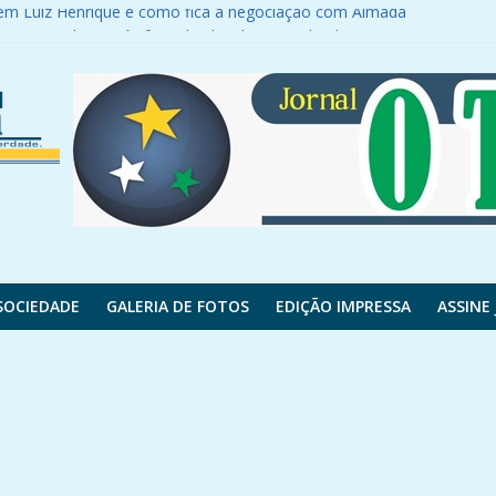
r em Luiz Henrique e como fica a negociação com Almada
 motocicleta após fugir de abordagem policial
a PR-180
es do contrato; veja valores
s feridos
SOCIEDADE
GALERIA DE FOTOS
EDIÇÃO IMPRESSA
ASSINE 