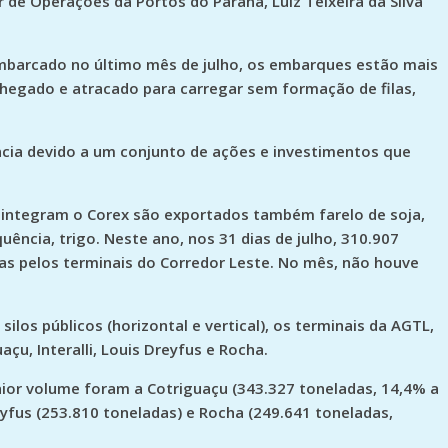
 de Operações da Portos do Paraná, Luiz Teixeira da Silva
mbarcado no último mês de julho, os embarques estão mais
chegado e atracado para carregar sem formação de filas,
ncia devido a um conjunto de ações e investimentos que
e integram o Corex são exportados também farelo de soja,
ncia, trigo. Neste ano, nos 31 dias de julho, 310.907
as pelos terminais do Corredor Leste. No mês, não houve
silos públicos (horizontal e vertical), os terminais da AGTL,
açu, Interalli, Louis Dreyfus e Rocha.
or volume foram a Cotriguaçu (343.327 toneladas, 14,4% a
yfus (253.810 toneladas) e Rocha (249.641 toneladas,