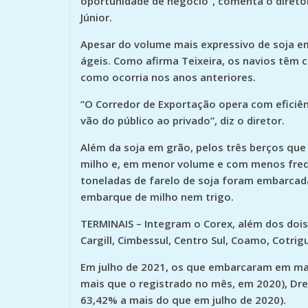
oportunidade de negócio”, comenta o diretor
Júnior.
Apesar do volume mais expressivo de soja e
ágeis. Como afirma Teixeira, os navios têm 
como ocorria nos anos anteriores.
“O Corredor de Exportação opera com eficiê
vão do público ao privado”, diz o diretor.
Além da soja em grão, pelos três berços qu
milho e, em menor volume e com menos frequê
toneladas de farelo de soja foram embarcad
embarque de milho nem trigo.
TERMINAIS
– Integram o Corex, além dos dois 
Cargill, Cimbessul, Centro Sul, Coamo, Cotrigu
Em julho de 2021, os que embarcaram em mai
mais que o registrado no mês, em 2020), Dre
63,42% a mais do que em julho de 2020).