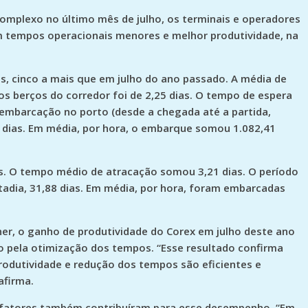
omplexo no último mês de julho, os terminais e operadores
m tempos operacionais menores e melhor produtividade, na
s, cinco a mais que em julho do ano passado. A média de
s berços do corredor foi de 2,25 dias. O tempo de espera
a embarcação no porto (desde a chegada até a partida,
 dias. Em média, por hora, o embarque somou 1.082,41
s. O tempo médio de atracação somou 3,21 dias. O período
stadia, 31,88 dias. Em média, por hora, foram embarcadas
er, o ganho de produtividade do Corex em julho deste ano
o pela otimização dos tempos. “Esse resultado confirma
odutividade e redução dos tempos são eficientes e
afirma.
s fatores também contribuíram para esse desempenho. “Em