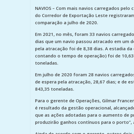
NAVIOS
– Com mais navios carregados pelo c
do Corredor de Exportação Leste registrara
comparação a julho de 2020.
Em 2021, no mês, foram 33 navios carregado
dias que um navio passou atracado em um do
pela atracação foi de 8,38 dias. A estadia d
contando o tempo de operação) foi de 10,63
toneladas.
Em julho de 2020 foram 28 navios carregado
de espera pela atracação, 28,67 dias; e de e
843,35 toneladas.
Para o gerente de Operações, Gilmar Francen
é resultado da gestão operacional, alcançad
que as ações adotadas para o aumento de pr
produzirão ganhos contínuos para o porto”, 
Ainda de acordo com o gerente, outros doi