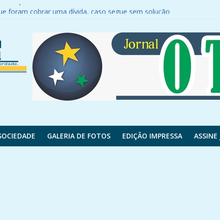
 Henrique
e foram cobrar uma dívida, caso segue sem solução
nfederação Sicredi para agenda de relacionament
o com o Inter; entenda
é 100 km/h em parte do Paraná; veja onde e a previsão do tempo
SOCIEDADE
GALERIA DE FOTOS
EDIÇÃO IMPRESSA
ASSINE 