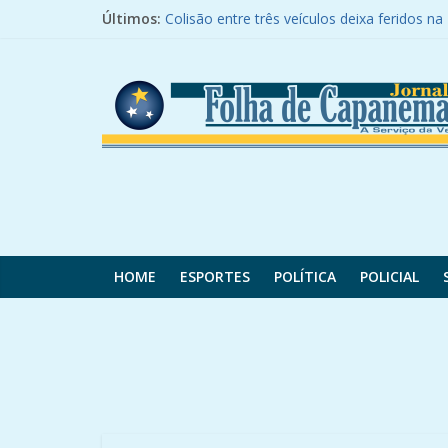
Pular
Últimos:
Colisão entre três veículos deixa feridos n
para
ROTAM e Receita Federal apreendem carr
o
Folha
Van do transporte de trabalhadores de Fra
conteúdo
Caminhão tomba e carga de carne bovina 
Homem e mulher ficam feridos em queda de
de
Capanema
HOME
ESPORTES
POLÍTICA
POLICIAL