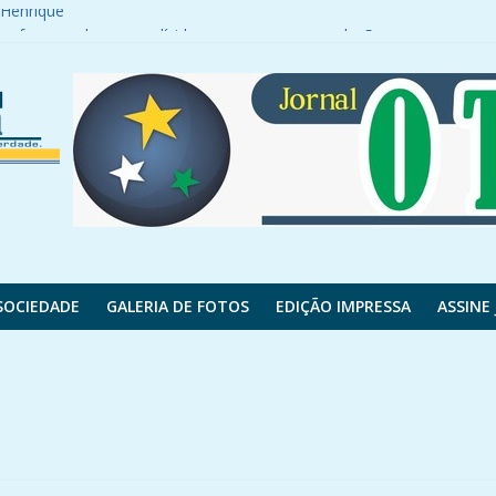
 Henrique
e foram cobrar uma dívida, caso segue sem solução
nfederação Sicredi para agenda de relacionament
o com o Inter; entenda
é 100 km/h em parte do Paraná; veja onde e a previsão do tempo
SOCIEDADE
GALERIA DE FOTOS
EDIÇÃO IMPRESSA
ASSINE 