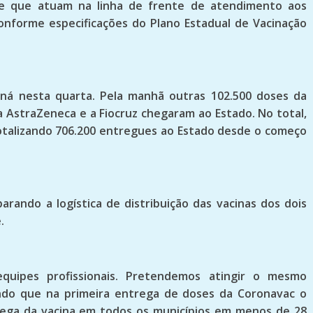
úde que atuam na linha de frente de atendimento aos
onforme especificações do Plano Estadual de Vacinação
ná nesta quarta. Pela manhã outras 102.500 doses da
 AstraZeneca e a Fiocruz chegaram ao Estado. No total,
otalizando 706.200 entregues ao Estado desde o começo
arando a logística de distribuição das vacinas dos dois
.
quipes profissionais. Pretendemos atingir o mesmo
ando que na primeira entrega de doses da Coronavac o
rega da vacina em todos os municípios em menos de 28