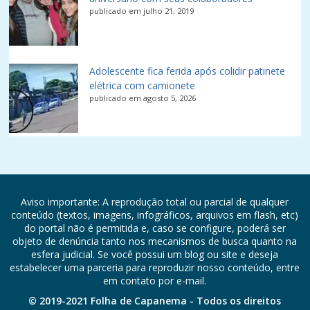
publicado em julho 21, 2019
Adolescente fica ferida após colidir patinete
elétrica com camionete
publicado em agosto 5, 2026
Aviso importante: A reprodução total ou parcial de qualquer
conteúdo (textos, imagens, infográficos, arquivos em flash, etc)
do portal não é permitida e, caso se configure, poderá ser
objeto de denúncia tanto nos mecanismos de busca quanto na
esfera judicial. Se você possui um blog ou site e deseja
estabelecer uma parceria para reproduzir nosso conteúdo, entre
em contato por e-mail.
© 2019-2021 Folha de Capanema - Todos os direitos