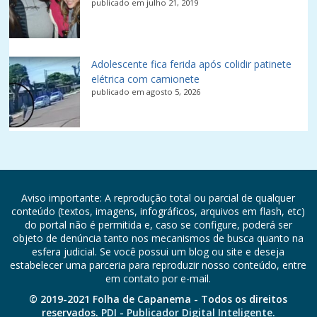
publicado em julho 21, 2019
Adolescente fica ferida após colidir patinete
elétrica com camionete
publicado em agosto 5, 2026
Aviso importante: A reprodução total ou parcial de qualquer
conteúdo (textos, imagens, infográficos, arquivos em flash, etc)
do portal não é permitida e, caso se configure, poderá ser
objeto de denúncia tanto nos mecanismos de busca quanto na
esfera judicial. Se você possui um blog ou site e deseja
estabelecer uma parceria para reproduzir nosso conteúdo, entre
em contato por e-mail.
© 2019-2021 Folha de Capanema - Todos os direitos
reservados.
PDI - Publicador Digital Inteligente.