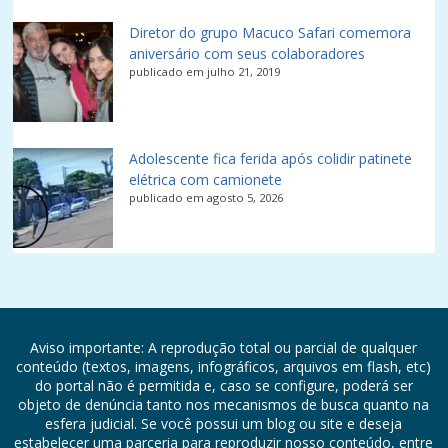
Diretor do grupo Macuco Safari comemora
aniversário com seus colaboradores
publicado em julho 21, 2019
Adolescente fica ferida após colidir patinete
elétrica com camionete
publicado em agosto 5, 2026
Aviso importante: A reprodução total ou parcial de qualquer
conteúdo (textos, imagens, infográficos, arquivos em flash, etc)
do portal não é permitida e, caso se configure, poderá ser
objeto de denúncia tanto nos mecanismos de busca quanto na
esfera judicial. Se você possui um blog ou site e deseja
estabelecer uma parceria para reproduzir nosso conteúdo, entre