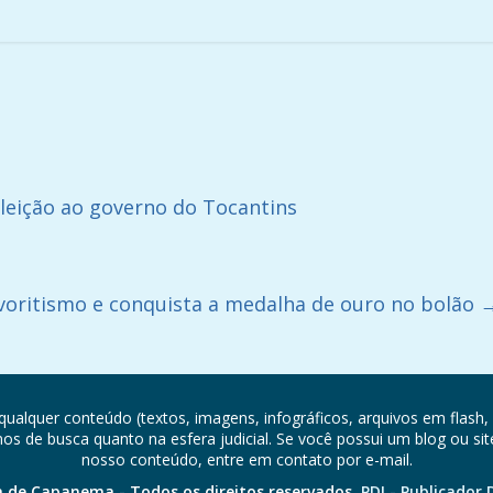
leição ao governo do Tocantins
voritismo e conquista a medalha de ouro no bolão
qualquer conteúdo (textos, imagens, infográficos, arquivos em flash, 
 de busca quanto na esfera judicial. Se você possui um blog ou sit
nosso conteúdo, entre em contato por e-mail.
a de Capanema - Todos os direitos reservados.
PDI - Publicador D