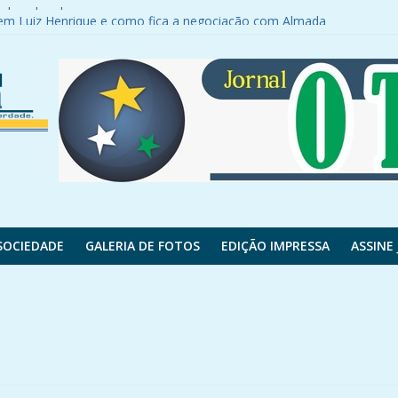
ar pai após parada cardíaca
r em Luiz Henrique e como fica a negociação com Almada
s e tem mais de 120 elétricos e híbridos
ga todas as fotos em rede social
sar rodovia
SOCIEDADE
GALERIA DE FOTOS
EDIÇÃO IMPRESSA
ASSINE 