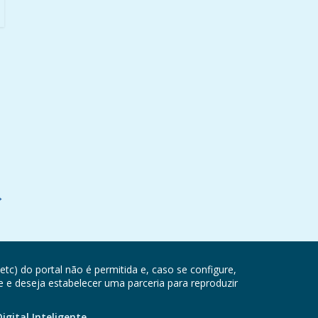
→
etc) do portal não é permitida e, caso se configure,
e e deseja estabelecer uma parceria para reproduzir
igital Inteligente.