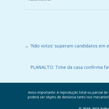
←
‘Não votos’ superam candidatos em e
PLANALTO: Time da casa confirma fa
Aviso importante: A reprodução total ou parcial de 
poderá ser objeto de denúncia tanto nos mecanismos
© 2019-2021 Folh